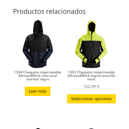
Productos relacionados
1304 Chaqueta impermeable
1303 Chaqueta impermeable
AllroundWork color azul
AllroundWork negro/ amarillo
marino/ negro
neon
162,99
€
Leer más
Este
Seleccionar opciones
produc
tiene
múltip
variant