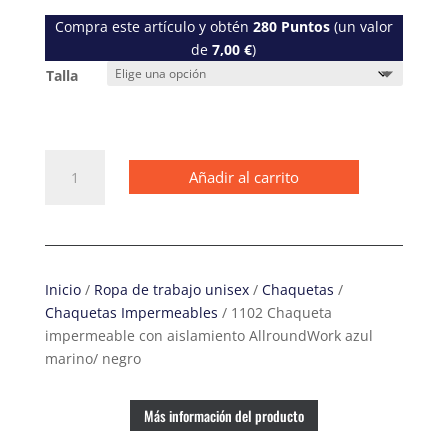
Compra este artículo y obtén
280
Puntos
(un valor
de
7,00
€
)
Talla
1102
Añadir al carrito
Chaqueta
impermeable
con
aislamiento
AllroundWork
Inicio
/
Ropa de trabajo unisex
/
Chaquetas
/
azul
Chaquetas Impermeables
/ 1102 Chaqueta
marino/
impermeable con aislamiento AllroundWork azul
negro
marino/ negro
cantidad
Más información del producto