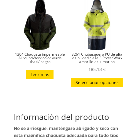
Las
opcion
se
puede
elegir
en
la
1304 Chaqueta impermeable
8261 Chubasquero PU de alta
página
AllroundWork color verde
visibilidad clase 3 ProtecWork
khaki/ negro
amarillo-azul marino
de
185,13
€
produc
Leer más
Este
Seleccionar opciones
produc
tiene
múltip
variant
Información del producto
Las
opcion
No se arriesgue, manténgase abrigado y seco con
se
esta magnífica chaqueta adecuada para todo tipo