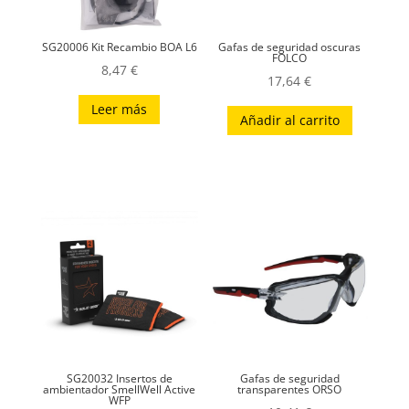
SG20006 Kit Recambio BOA L6
Gafas de seguridad oscuras
FOLCO
8,47
€
17,64
€
Leer más
Añadir al carrito
SG20032 Insertos de
Gafas de seguridad
ambientador SmellWell Active
transparentes ORSO
WFP