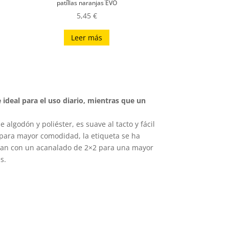
patillas naranjas EVO
5,45
€
Leer más
ideal para el uso diario, mientras que un
algodón y poliéster, es suave al tacto y fácil
y, para mayor comodidad, la etiqueta se ha
uentan con un acanalado de 2×2 para una mayor
s.