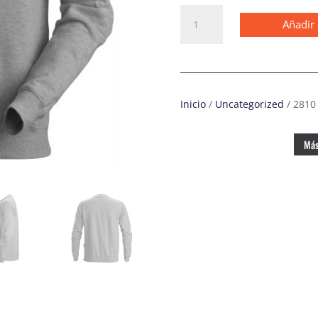
2810
Añadir 
Sudadera
clásica
gris
cantidad
Inicio
/
Uncategorized
/ 2810 
Más