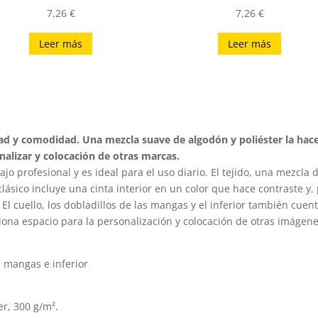
7,26
€
7,26
€
Leer más
Leer más
 y comodidad. Una mezcla suave de algodón y poliéster la hace 
alizar y colocación de otras marcas.
profesional y es ideal para el uso diario. El tejido, una mezcla de 
 clásico incluye una cinta interior en un color que hace contraste 
. El cuello, los dobladillos de las mangas y el inferior también c
iona espacio para la personalización y colocación de otras imágene
n mangas e inferior
er, 300 g/m².