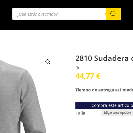
Búsqueda
de
productos
2810 Sudadera c
Ref:
44,77
€
Tiempo de entrega estimado
Compra este artícul
Talla