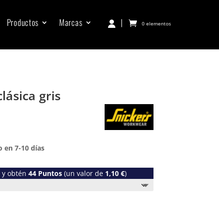
Productos
Marcas
|
0 elementos
lásica gris
 en 7-10 días
o y obtén
44
Puntos
(un valor de
1,10
€
)