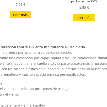
patillas verdes EVO
7,26
€
5,45
€
Leer más
Leer más
otección contra el viento frío durante el uso diario.
 una prenda perfecta para su personalización.
rmite una colocación por capas rápida y fácil en condiciones climá
pelente al agua; tiene el cuello alto y la parte trasera más larga par
 con un cordón elástico en el dobladillo inferior para un ajuste óp
on cremallera y mucho espacio para su personalización.
ua
el viento en todas las posiciones de trabajo
tra el viento
te delantera y en la espalda