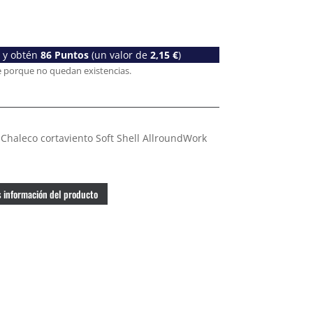
o y obtén
86
Puntos
(un valor de
2,15
€
)
e porque no quedan existencias.
Chaleco cortaviento Soft Shell AllroundWork
 información del producto