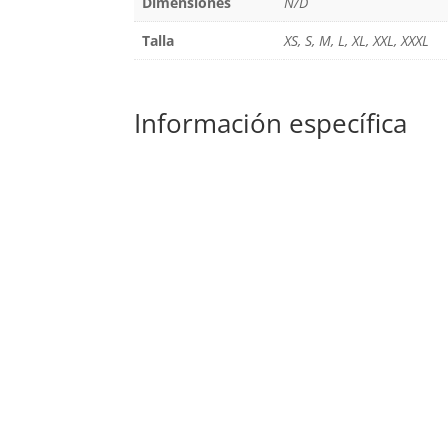
Dimensiones
N/D
Talla
XS, S, M, L, XL, XXL, XXXL
Información específica