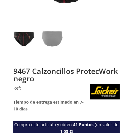
9467 Calzoncillos ProtecWork
negro
Ref:
Tiempo de entrega estimado en 7-
10 días
Compra este artículo y obtén
41
Puntos
(un valor de
1,03
€
)