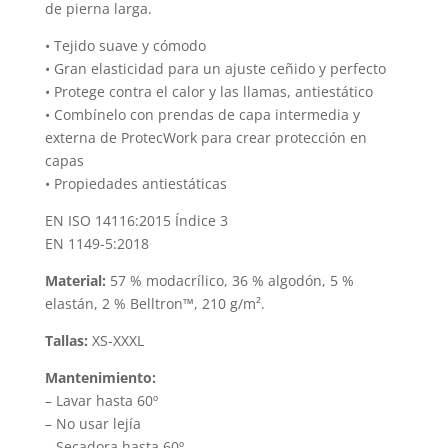
de pierna larga.
• Tejido suave y cómodo
• Gran elasticidad para un ajuste ceñido y perfecto
• Protege contra el calor y las llamas, antiestático
• Combínelo con prendas de capa intermedia y
externa de ProtecWork para crear protección en
capas
• Propiedades antiestáticas
EN ISO 14116:2015 Índice 3
EN 1149-5:2018
Material:
57 % modacrílico, 36 % algodón, 5 %
elastán, 2 % Belltron™, 210 g/m².
Tallas:
XS-XXXL
Mantenimiento:
– Lavar hasta 60º
– No usar lejía
– Secadora hasta 60º