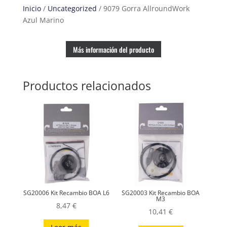
Inicio
/
Uncategorized
/ 9079 Gorra AllroundWork
Azul Marino
Más información del producto
Productos relacionados
SG20006 Kit Recambio BOA L6
SG20003 Kit Recambio BOA
M3
8,47
€
10,41
€