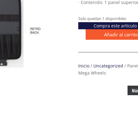
· Contenido: 1 panel superior
Solo quedan 1 disponibles
Compra este artículo
Añadir al carrito
Panel
portaherramientas
superior
PTS
Inicio
/
Uncategorized
/ Pane
para
Mega Wheels
New
Mega
Wheels
Más
cantidad