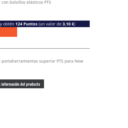
 con bolsillos elásticos PTS
 y obtén
124
Puntos
(un valor de
3,10
€
)
l portaherramientas superior PTS para New
 información del producto