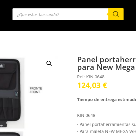
Búsqueda
de
productos
Panel portaherr
para New Mega
Ref: KIN.0648
124,03
€
Tiempo de entrega estimad
KIN.0648
· Panel portaherramientas s
· Para maleta NEW MEGA W