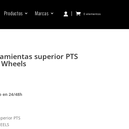
Productos
Marcas
|
0 elementos
amientas superior PTS
 Wheels
o en 24/48h
uperior PTS
HEELS