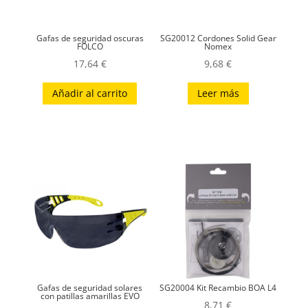
Gafas de seguridad oscuras
SG20012 Cordones Solid Gear
FOLCO
Nomex
17,64
€
9,68
€
Añadir al carrito
Leer más
Gafas de seguridad solares
SG20004 Kit Recambio BOA L4
con patillas amarillas EVO
8,71
€