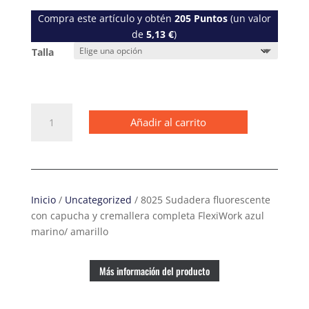
Compra este artículo y obtén
205
Puntos
(un valor
de
5,13
€
)
Talla
8025
Añadir al carrito
Sudadera
fluorescente
con
capucha
y
Inicio
/
Uncategorized
/ 8025 Sudadera fluorescente
cremallera
con capucha y cremallera completa FlexiWork azul
completa
marino/ amarillo
FlexiWork
azul
marino/
Más información del producto
amarillo
cantidad